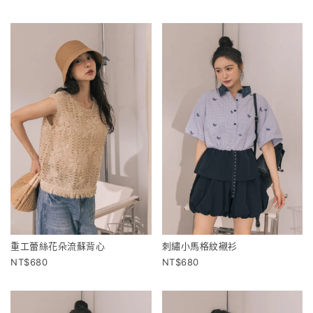
重工蕾絲花朵流蘇背心
刺繡小馬格紋襯衫
680
680