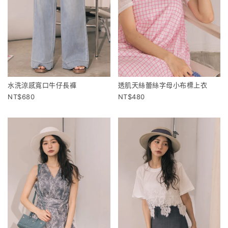
水洗涼感寬口牛仔長褲
透肌天絲蕾絲字母小布標上衣
680
480