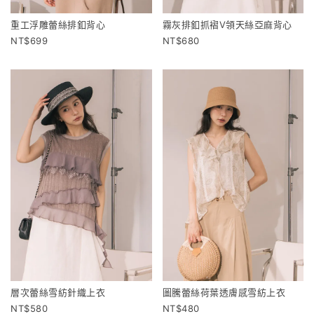
重工浮雕蕾絲排釦背心
霧灰排釦抓褶V領天絲亞麻背心
699
680
層次蕾絲雪紡針織上衣
圖騰蕾絲荷葉透膚感雪紡上衣
580
480