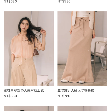
680
580
蜜桃蕾絲飄帶天絲雪紡上衣
立體鉚釘天絲太空棉長裙
680
780