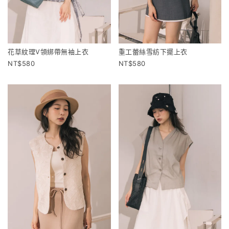
花草紋理V領綁帶無袖上衣
重工蕾絲雪紡下擺上衣
580
580