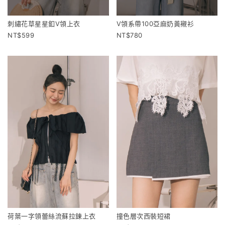
刺繡花草星星釦V領上衣
V領系帶100亞麻奶黃襯衫
599
780
荷葉一字領蕾絲流蘇拉鍊上衣
撞色層次西裝短裙