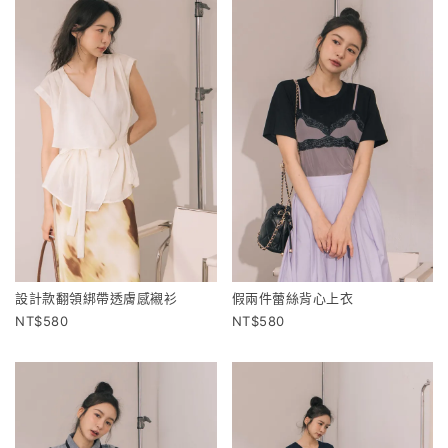
設計款翻領綁帶透膚感襯衫
假兩件蕾絲背心上衣
580
580