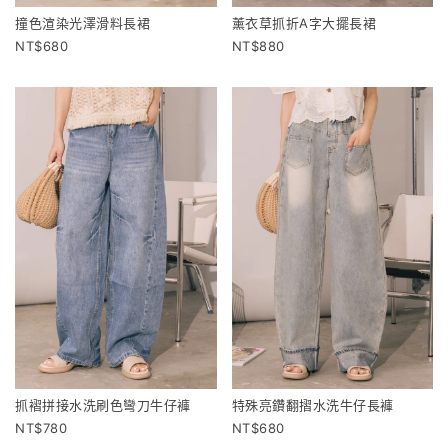
撞色渲染光澤滑料長裙
薰衣草抓折A字大擺長裙
680
880
抓褶拼接水洗刷色彎刀牛仔褲
特殊亮鑽翻摺水洗牛仔長褲
780
680