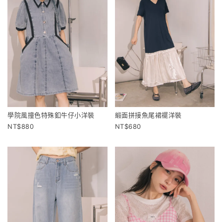
學院風撞色特殊釦牛仔小洋裝
緞面拼接魚尾裙襬洋裝
880
680