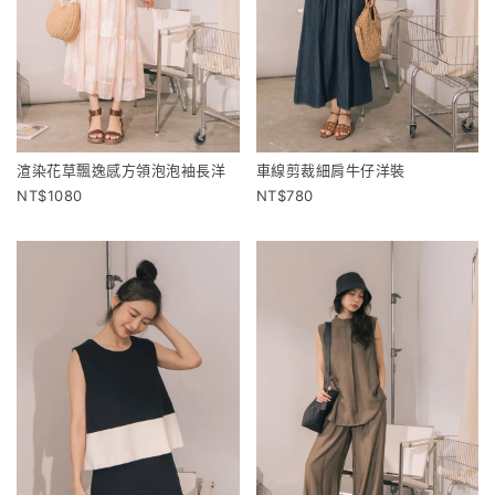
渲染花草飄逸感方領泡泡袖長洋
車線剪裁細肩牛仔洋裝
1080
780