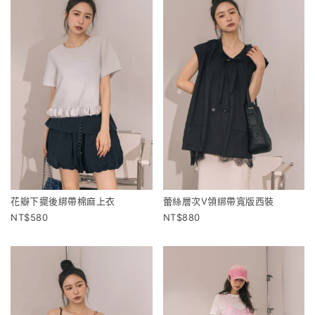
花瓣下擺後綁帶棉麻上衣
蕾絲層次V領綁帶寬版西裝
580
880