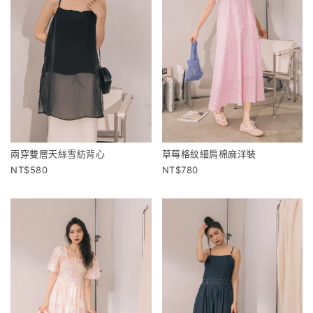
兩穿雙層天絲雪紡背心
草莓格紋細肩棉麻洋裝
580
780