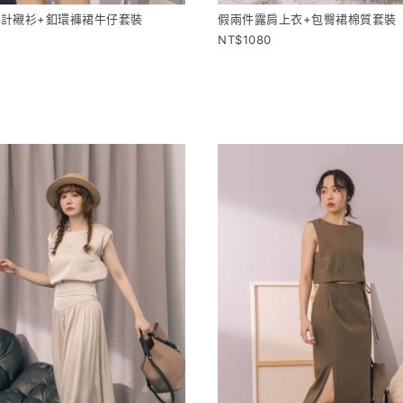
計襯衫+釦環褲裙牛仔套裝
假兩件露肩上衣+包臀裙棉質套裝
1080