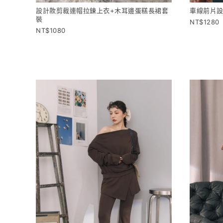
設計款剪裁連帽拉鍊上衣+木耳邊蛋糕長裙套
車線前片設
裝
1280
1080