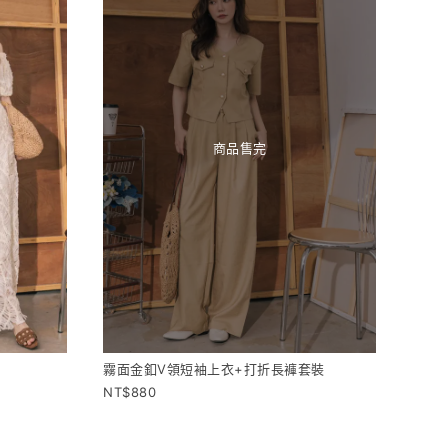
商品售完
霧面金釦V領短袖上衣+打折長褲套裝
880