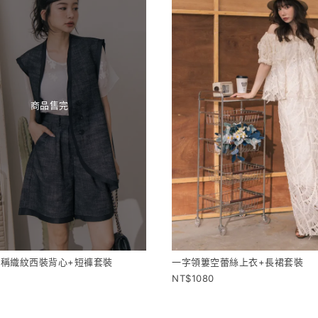
商品售完
稱織紋西裝背心+短褲套裝
一字領簍空蕾絲上衣+長裙套裝
1080