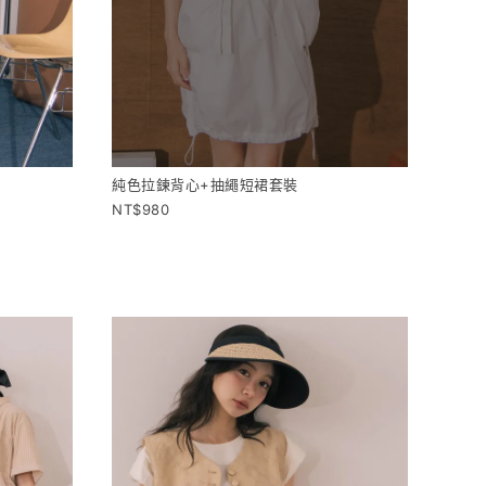
純色拉鍊背心+抽繩短裙套裝
980