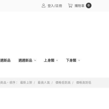
0
登入/註冊
購物車
本週新品
週週新品
上身類
下身類
 個商品，排序：
最新上架
最高人氣
價格低到高
價格高到低