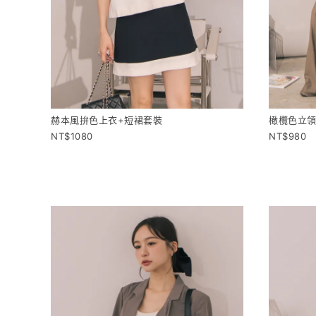
赫本風拚色上衣+短裙套裝
橄欖色立領
1080
980