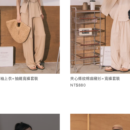
袖上衣+抽繩寬褲套裝
夾心條紋棉麻襯衫+寬褲套裝
880