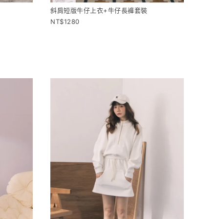
斜肩短版牛仔上衣+牛仔長褲套裝
1280