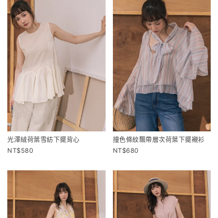
光澤絨荷葉雪紡下擺背心
撞色條紋飄帶層次荷葉下擺襯衫
580
680