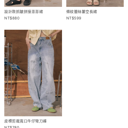
設計款抓皺拼接澎澎裙
條紋蕾絲簍空長裙
880
599
皮標剪裁寬口牛仔彎刀褲
780