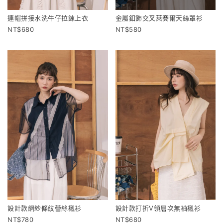
連帽拼接水洗牛仔拉鍊上衣
金屬釦飾交叉萊賽爾天絲罩衫
680
580
設計款網紗條紋蕾絲襯衫
設計款打折V領層次無袖襯衫
780
680