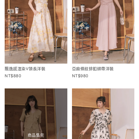
飄逸感渲染V領長洋裝
亞麻條紋排釦綁帶洋裝
880
980
商品售完