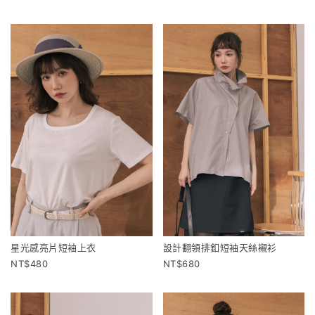
星光感亮片短袖上衣
設計翻領排釦短袖天絲襯衫
480
680