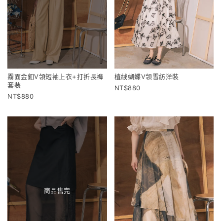
霧面金釦V領短袖上衣+打折長褲
植絨蝴蝶V領雪紡洋裝
套裝
880
880
商品售完