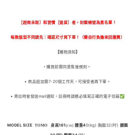
［超商未取］和習慣［退貨］者，封鎖帳號為黑名單！
每款版型不同請先：確認尺寸再下單！（需自行負擔來回運費）
【
購物須知
】
• 購買前需同意售後規則。
• 商品追加需7-20個工作天，可接受者再下單
。
• 寄出時會發送mail通知，註冊時請務必填寫正確的電子信箱✅
MODEL SIZE
161
體重
4
0(kg) 胸圍
32
(吋)
腰圍
TOMO
身高
(cm)
23
(吋) 臀圍
34
(吋)