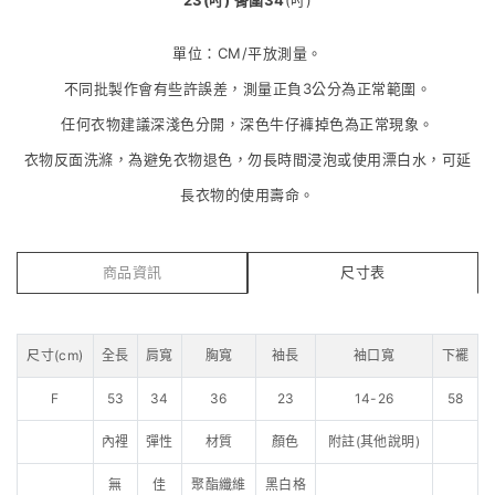
單位：CM/平放測量。
不同批製作會有些許誤差，測量正負3公分為正常範圍。
任何衣物建議深淺色分開，深色牛仔褲掉色為正常現象。
衣物反面洗滌，為避免衣物退色，勿長時間浸泡或使用漂白水，可延
長衣物的使用壽命。
商品資訊
尺寸表
尺寸(cm)
全長
肩寬
胸寬
袖長
袖口寬
下襬
F
53
34
36
23
14-26
58
內裡
彈性
材質
顏色
附註(其他說明)
無
佳
聚酯纖維
黑白格