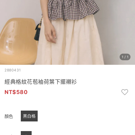
1
/
1
2880431
經典格紋花苞袖荷葉下擺襯衫
580
黑白格
顏色