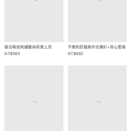
復古格紋刺繡蕾絲荷葉上衣
不規則剪裁兩件式襯衫+背心套裝
680
680