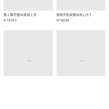
重工雕花蕾絲寬袖上衣
假兩件豹紋蕾絲背心大T
580
699
蕾絲水洗牛仔寬版外套
連帽拼接水洗牛仔拉鍊上衣
880
680